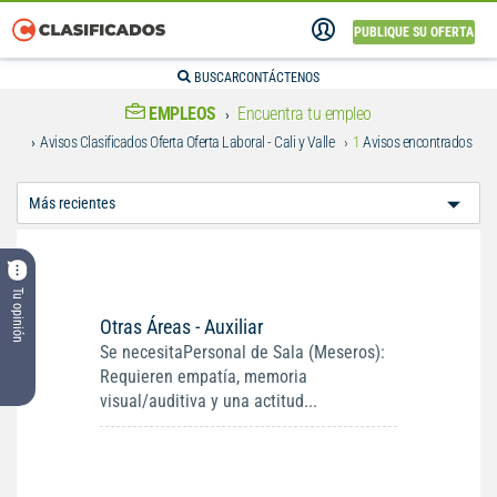
PUBLIQUE SU OFERTA
BUSCAR
CONTÁCTENOS
EMPLEOS
Encuentra tu empleo
Avisos Clasificados Oferta Oferta Laboral - Cali y Valle
1
Avisos encontrados
Ordenar
Por:
Tu opinión
Otras Áreas - Auxiliar
Se necesitaPersonal de Sala (Meseros):
Requieren empatía, memoria
visual/auditiva y una actitud...